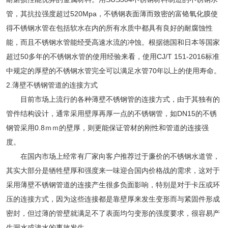
管，
其抗拉强度超过
520Mpa
，不锈钢表面薄而致密的富铬氧化膜使
得不锈钢水管在包括软水在内的所有水质中都具有良好的耐腐蚀性
能
，而且不锈钢水管能经受高速水流的冲蚀。根据德国和日本等国家
超过
50多年的不锈钢水管的使用经验来看，使用CJ/T
151-2016
标准
中规定的厚壁的不锈钢水管完全可以满足水管
70年以上的使用寿命。
2.薄壁不锈钢管道的连接方式
目前市场上流行的各种薄壁不锈钢管的连接方式，由于其独有的
管件结构设计，通常采用壁厚再厚一点的不锈钢管，
如
DN15的不锈
钢管采用0.8ｍｍ的壁厚，则更能保证管材的刚性和管道的连接强
度。
在国内市场上经常有厂家向客户推荐过于廉价的不锈钢水道管，
其实大部分是牺牲壁厚和强度来一味迎合国内价格战的需求，这对于
采用薄壁不锈钢管道的连接产生很多负面影响，特别是对于卡压或环
压的连接方式，因为这些连接都是靠壁厚来发生变形而与紧固件形成
密封，但过薄的管壁就满足不了表面均匀变形的强度要求，很容易产
生漏水或渗水的事故发生。