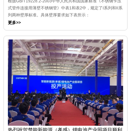
根据GB/T19228.2-2003中华人民共和国国家标准《不锈钢卡压
式管件连接用薄壁不锈钢管》中表1和表2中，规定了I系列和II系
列两种壁厚标准。具体壁厚要求如下表所示：
更多>>
热烈祝贺楚能新能源（孝感）锂电池产业园项目顺利