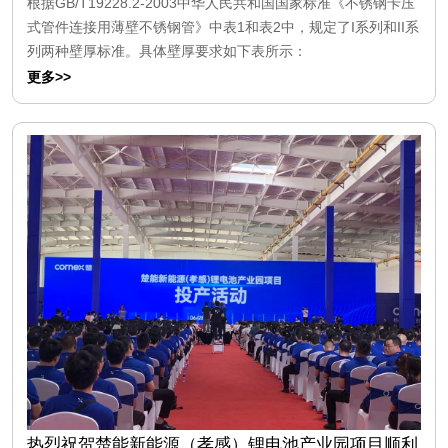
根据GB/T19228.2-2003中华人民共和国国家标准《不锈钢卡压
式管件连接用薄壁不锈钢管》中表1和表2中，规定了I系列和II系
列两种壁厚标准。具体壁厚要求如下表所示：
更多>>
热烈祝贺楚能新能源（孝感）锂电池产业园项目顺利