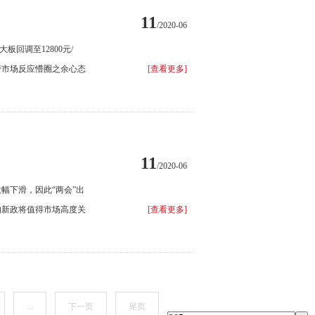
11
/2020-06
板回调至12800元/
水管市场反应懵圈之余心态
[查看更多]
11
/2020-06
幅下滑，因此“两会”出
的新政将值得市场高度关
[查看更多]
...
下一页
尾页