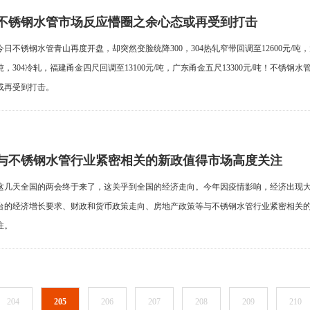
不锈钢水管市场反应懵圈之余心态或再受到打击
今日不锈钢水管青山再度开盘，却突然变脸统降300，304热轧窄带回调至12600元/吨，大
吨，304冷轧，福建甬金四尺回调至13100元/吨，广东甬金五尺13300元/吨！不锈钢
或再受到打击。
与不锈钢水管行业紧密相关的新政值得市场高度关注
这几天全国的两会终于来了，这关乎到全国的经济走向。今年因疫情影响，经济出现大
台的经济增长要求、财政和货币政策走向、房地产政策等与不锈钢水管行业紧密相关
注。
204
205
206
207
208
209
210