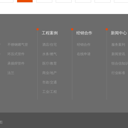
工程案例
经销合作
新闻中心
管
不锈钢燃气管
酒店/住宅
经销合作
服务案列
件
环压式管件
水务/燃气
在线申请
新闻资讯
承插焊管件
医疗/教育
恒合信知
法兰
商业/地产
行业标准
市政/交通
工业/工程
图