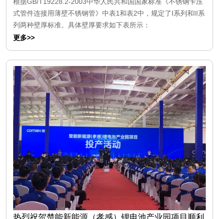
根据GB/T19228.2-2003中华人民共和国国家标准《不锈钢卡压
式管件连接用薄壁不锈钢管》中表1和表2中，规定了I系列和II系
列两种壁厚标准。具体壁厚要求如下表所示：
更多>>
热烈祝贺楚能新能源（孝感）锂电池产业园项目顺利