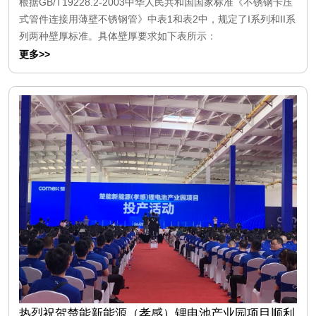
根据GB/T19228.2-2003中华人民共和国国家标准《不锈钢卡压
式管件连接用薄壁不锈钢管》中表1和表2中，规定了I系列和II系
列两种壁厚标准。具体壁厚要求如下表所示：
更多>>
热烈祝贺楚能新能源（孝感）锂电池产业园项目顺利