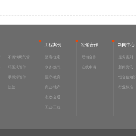
工程案例
经销合作
新闻中心
管
不锈钢燃气管
酒店/住宅
经销合作
服务案列
件
环压式管件
水务/燃气
在线申请
新闻资讯
承插焊管件
医疗/教育
恒合信知
法兰
商业/地产
行业标准
市政/交通
工业/工程