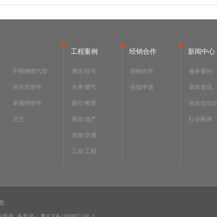
工程案例
经销合作
新闻中心
管
不锈钢燃气管
酒店/住宅
经销合作
服务案列
件
环压式管件
水务/燃气
在线申请
新闻资讯
承插焊管件
医疗/教育
恒合信知
法兰
商业/地产
行业标准
市政/交通
工业/工程
图
版权所有
备案号：粤ICP备19009713号-1