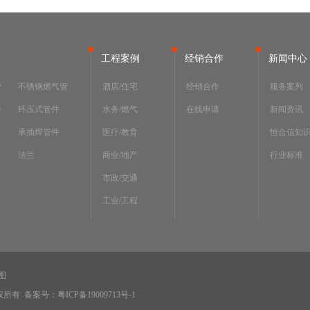
工程案例
经销合作
新闻中心
管
不锈钢燃气管
酒店/住宅
经销合作
服务案列
件
环压式管件
水务/燃气
在线申请
新闻资讯
承插焊管件
医疗/教育
恒合信知
法兰
商业/地产
行业标准
市政/交通
工业/工程
图
版权所有
备案号：粤ICP备19009713号-1