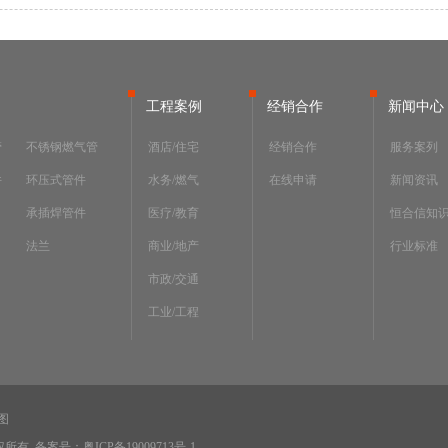
工程案例
经销合作
新闻中心
管
不锈钢燃气管
酒店/住宅
经销合作
服务案列
件
环压式管件
水务/燃气
在线申请
新闻资讯
承插焊管件
医疗/教育
恒合信知
法兰
商业/地产
行业标准
市政/交通
工业/工程
图
版权所有
备案号：粤ICP备19009713号-1