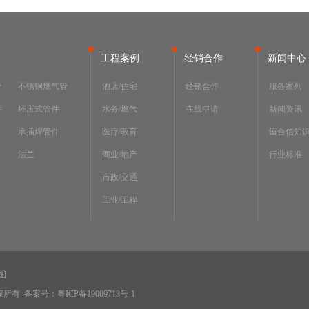
工程案例
经销合作
新闻中心
管
不锈钢燃气管
酒店/住宅
经销合作
服务案列
件
环压式管件
水务/燃气
在线申请
新闻资讯
承插焊管件
医疗/教育
恒合信知
法兰
商业/地产
行业标准
市政/交通
工业/工程
图
版权所有
备案号：粤ICP备19009713号-1