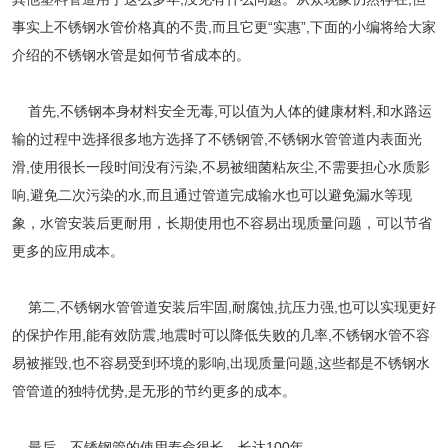
事实上不锈钢
水
管价格真的不贵
,
而且
它更
“
实惠
”,下面的
小编
将给大家
介绍的
不锈钢
水
管
是如何节省成本
的
。
首先
,不锈钢本身材料安全无毒,可以值为人体的健康材料,和水路运
输的过程中选择很多地方
选择了
不锈钢管
,
不锈钢水管
管道内表面光
滑
,使用很长一段时间没有污染,不易被细菌粘灰尘,不需要担心水质影
响,
避免
二次污染的水
,而且通过管道完成输水也可以避免漏水等现
象，水管安装后更耐用，长期使用也不容易出现质量问题，可以节省
更多的应用成本。
第二
,
不锈钢水管
管道安装后牢固
,耐腐蚀,抗压力强,也可以实现更好
的保护作用,能有效防震,地震时可以降低失败的几率
,
不锈钢水管
不容
易被摧毁
,也不容易受到环境的影响,出现质量问题,这些都是不锈钢
水
管
管道的独特优势
,是无形的节约更多的成本。
最后，不锈钢管的使用寿命很长，长达
100年。