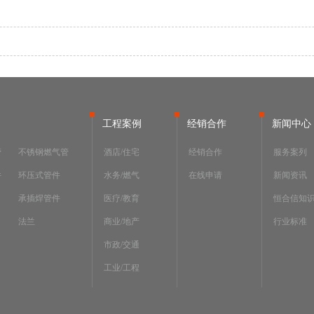
工程案例
经销合作
新闻中心
管
不锈钢燃气管
酒店/住宅
经销合作
服务案列
件
环压式管件
水务/燃气
在线申请
新闻资讯
承插焊管件
医疗/教育
恒合信知
法兰
商业/地产
行业标准
市政/交通
工业/工程