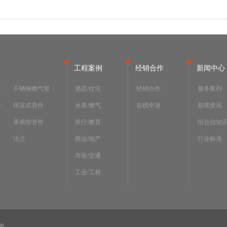
工程案例
经销合作
新闻中心
管
不锈钢燃气管
酒店/住宅
经销合作
服务案列
件
环压式管件
水务/燃气
在线申请
新闻资讯
承插焊管件
医疗/教育
恒合信知
法兰
商业/地产
行业标准
市政/交通
工业/工程
图