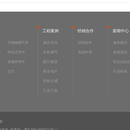
工程案例
经销合作
新闻中心
管
不锈钢燃气管
酒店/住宅
经销合作
服务案列
件
环压式管件
水务/燃气
在线申请
新闻资讯
承插焊管件
医疗/教育
恒合信知
法兰
商业/地产
行业标准
市政/交通
工业/工程
图
版权所有
备案号：粤ICP备19009713号-1