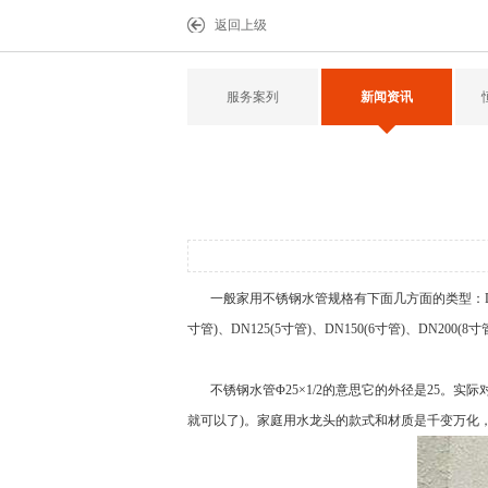
返回上级
服务案列
新闻资讯
一般家用
不锈钢水管
规格有下面几方面的类型：DN15(
寸管)、DN125(5寸管)、DN150(6寸管)、DN200(8寸
不锈钢水管
Φ25×1/2的意思它的外径是25。
就可以了)。家庭用水龙头的款式和材质是千变万化