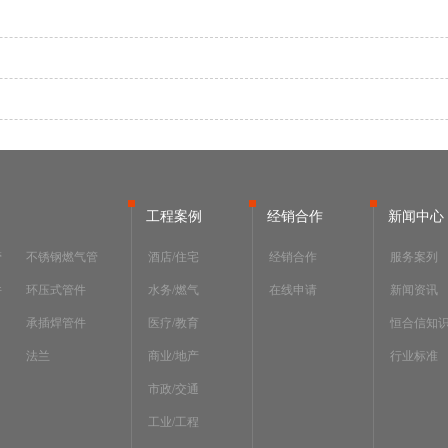
工程案例
经销合作
新闻中心
管
不锈钢燃气管
酒店/住宅
经销合作
服务案列
件
环压式管件
水务/燃气
在线申请
新闻资讯
承插焊管件
医疗/教育
恒合信知
法兰
商业/地产
行业标准
市政/交通
工业/工程