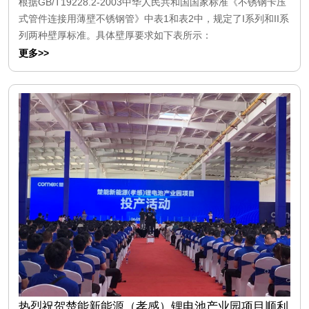
根据GB/T19228.2-2003中华人民共和国国家标准《不锈钢卡压
式管件连接用薄壁不锈钢管》中表1和表2中，规定了I系列和II系
列两种壁厚标准。具体壁厚要求如下表所示：
更多>>
热烈祝贺楚能新能源（孝感）锂电池产业园项目顺利