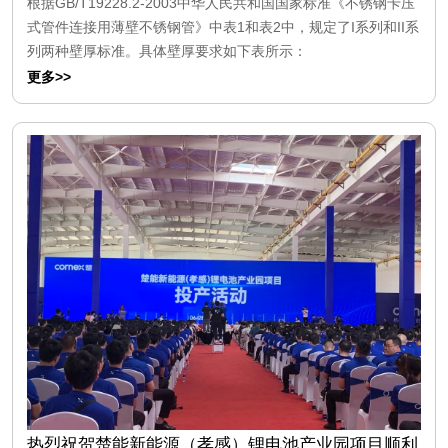
根据GB/T19228.2-2003中华人民共和国国家标准《不锈钢卡压
式管件连接用薄壁不锈钢管》中表1和表2中，规定了I系列和II系
列两种壁厚标准。具体壁厚要求如下表所示：
更多>>
热烈祝贺楚能新能源（孝感）锂电池产业园项目顺利