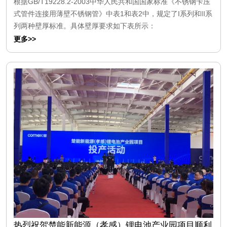
根据GB/T19228.2-2003中华人民共和国国家标准《不锈钢卡压
式管件连接用薄壁不锈钢管》中表1和表2中，规定了I系列和II系
列两种壁厚标准。具体壁厚要求如下表所示：
更多>>
热烈祝贺楚能新能源（孝感）锂电池产业园项目顺利