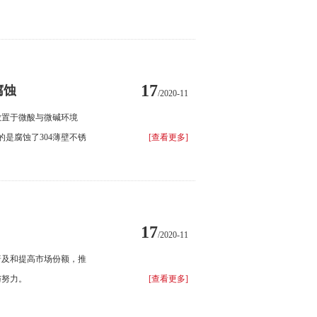
17
腐蚀
/2020-11
放置于微酸与微碱环境
是腐蚀了304薄壁不锈
[查看更多]
17
/2020-11
普及和提高市场份额，推
与努力。
[查看更多]