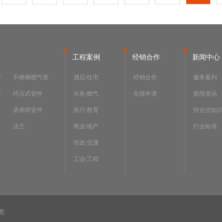
工程案例
经销合作
新闻中心
管
不锈钢燃气管
酒店/住宅
经销合作
服务案列
件
环压式管件
水务/燃气
在线申请
新闻资讯
承插焊管件
医疗/教育
恒合信知
法兰
商业/地产
行业标准
市政/交通
工业/工程
图